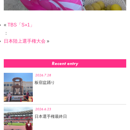
«
TBS「S⭐︎1」
：
日本陸上選手権大会
»
Recent entry
2026.7.28
板宿盆踊り
2026.6.23
日本選手権最終日