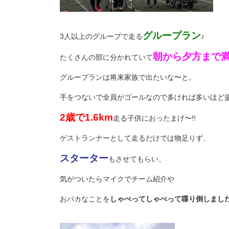
グループラン
3人以上のグループで走る
♪
朝から夕方まで
たくさんの部に分かれていて
グループランは将来家族で出たいな〜と。
手をつないで全員がゴールなので多ければ多いほど
2歳で1.6km
走る子供におったまげ〜!!
ゲストランナーとして走るだけでは物足りず、
スターター
もさせてもらい、
気がついたらマイクでチーム紹介や
おバカなことを
しゃべってしゃべって喋り倒しまし