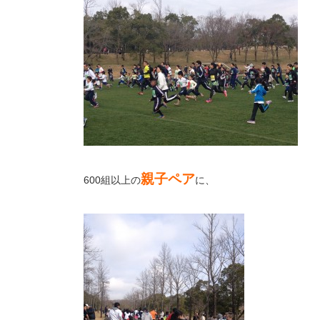
親子ペア
600組以上の
に、