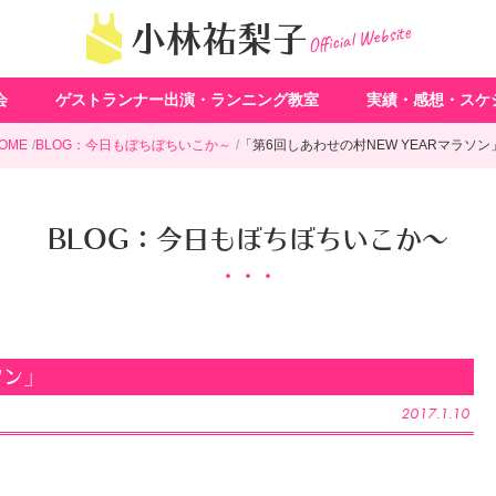
Official Website
小林祐梨子
会
ゲストランナー出演・ランニング教室
実績・感想・スケ
OME
BLOG：今日もぼちぼちいこか～
「第6回しあわせの村NEW YEARマラソン
BLOG：今日もぼちぼちいこか～
ソン」
2017.1.10