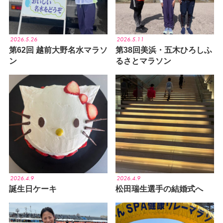
2026.5.26
2026.5.11
第62回 越前大野名水マラソ
第38回美浜・五木ひろしふ
ン
るさとマラソン
2026.4.9
2026.4.9
誕生日ケーキ
松田瑞生選手の結婚式へ