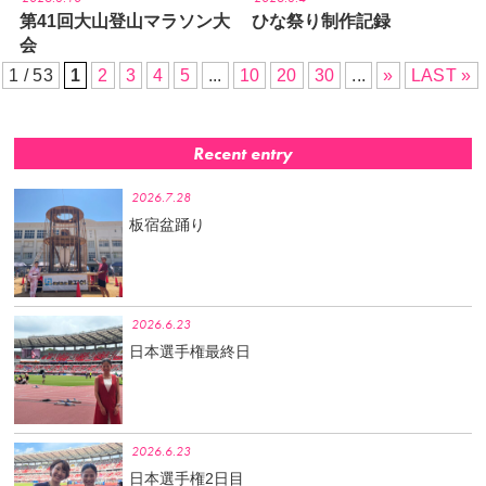
第41回大山登山マラソン大
ひな祭り制作記録
会
1 / 53
1
2
3
4
5
...
10
20
30
...
»
LAST »
Recent entry
2026.7.28
板宿盆踊り
2026.6.23
日本選手権最終日
2026.6.23
日本選手権2日目