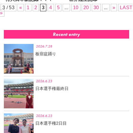
3 / 53
«
1
2
3
4
5
...
10
20
30
...
»
LAST
»
Recent entry
2026.7.28
板宿盆踊り
2026.6.23
日本選手権最終日
2026.6.23
日本選手権2日目