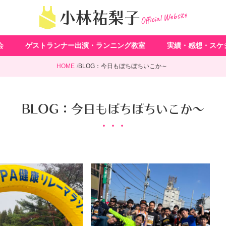
Official Website
小林祐梨子
会
ゲストランナー出演・ランニング教室
実績・感想・スケ
HOME
BLOG：今日もぼちぼちいこか～
BLOG：今日もぼちぼちいこか～