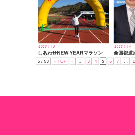
2025.1.15
2025.1.14
しあわせNEW YEARマラソン
全国都道
5 / 53
« TOP
«
...
3
4
5
6
7
...