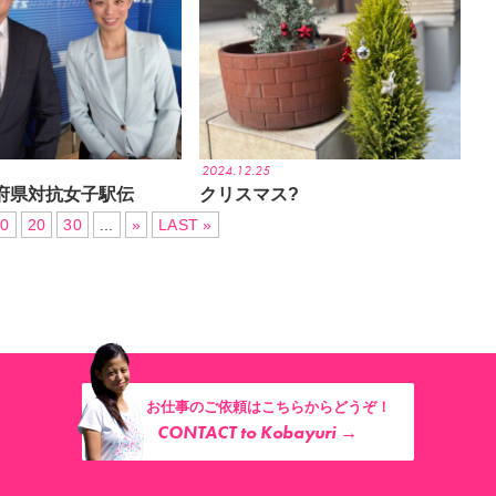
2024.12.25
府県対抗女子駅伝
クリスマス?
10
20
30
...
»
LAST »
お仕事のご依頼はこちらからどうぞ！
CONTACT to Kobayuri →