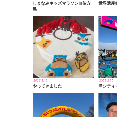
しまなみキッズマラソンin伯方
世界遺産姫
島
2025.2.13
2025.2.10
やってきました
津シティ