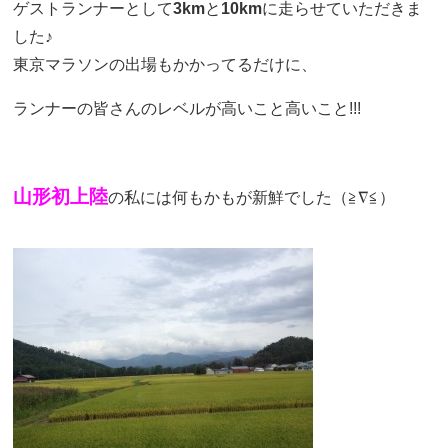
ゲストランナーとして
3km
と
10km
に走らせていただきま
した♪
東京マラソンの出場もかかってるだけに、
ランナーの皆さんのレベルが高いこと高いこと!!!
山形初上陸
の私には何もかもが新鮮でした（≧∇≦）