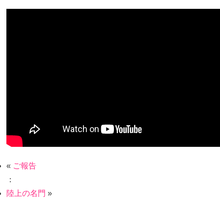
«
ご報告
：
陸上の名門
»