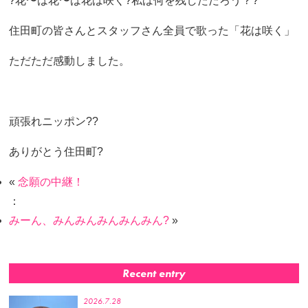
?花〜は花〜は花は咲く?私は何を残しただろう？?
住田町の皆さんとスタッフさん全員で歌った「花は咲く」
ただただ感動しました。
頑張れニッポン??
ありがとう住田町?
«
念願の中継！
：
みーん、みんみんみんみんみん?
»
Recent entry
2026.7.28