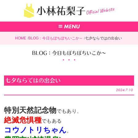
Official Website
小林祐梨子
HOME
BLOG：今日もぼちぼちいこか～
七夕ならではの出会い
BLOG：今日もぼちぼちいこか～
七夕ならではの出会い
2024.7.10
特別天然記念物
でもあり、
絶滅危惧種
でもある
コウノトリちゃん
。