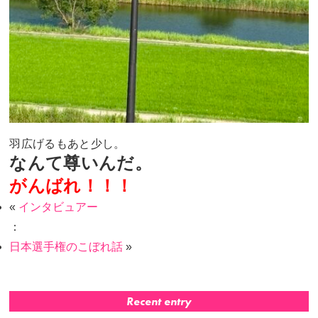
羽広げるもあと少し。
なんて尊いんだ。
がんばれ！！！
«
インタビュアー
：
日本選手権のこぼれ話
»
Recent entry