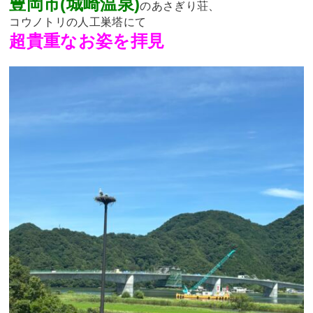
豊岡市(城崎温泉)
のあさぎり荘、
コウノトリの人工巣塔にて
超貴重なお姿を拝見