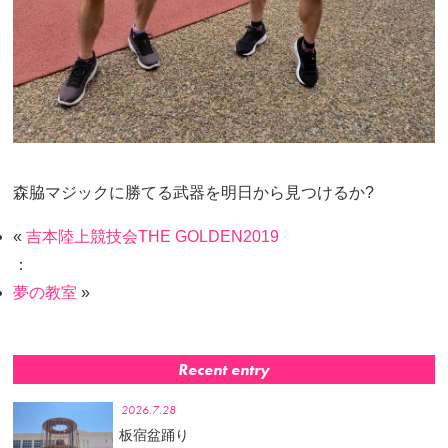
森脇マジックに勝てる武器を明日から見つけるか?
«
吉本陸上競技会THE GOLDEN2019
：
夢の教室
»
Recent entry
2026.7.28
板宿盆踊り