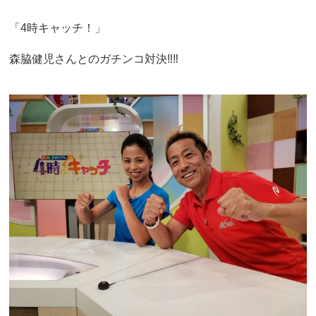
「4時キャッチ！」
森脇健児さんとのガチンコ対決‼︎‼︎