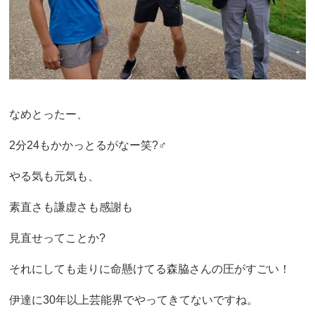
なめとったー、
2分24もかかっとるがなー笑?‍♂️
やる気も元気も、
素直さも謙虚さも感謝も
見直せってことか?
それにしても走りに命懸けてる森脇さんの圧がすごい！
伊達に30年以上芸能界でやってきてないですね。