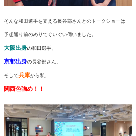
そんな和田選手を支える長谷部さんとのトークショーは
予想通り前のめりでぐいぐい伺いました。
大阪出身
の和田選手
、
京都出身
の長谷部さん、
兵庫
そして
から私、
関西色強め！！