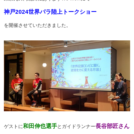
神戸
2024
世界パラ陸上トークショー
を開催させていただきました。
和田伸也選手
長谷部匠さん
ゲストに
とガイドランナー