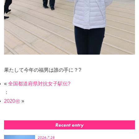
果たして今年の福男は誰の手に？?
«
全国都道府県対抗女子駅伝?
：
2020㊗️
»
Recent entry
2026.7.28