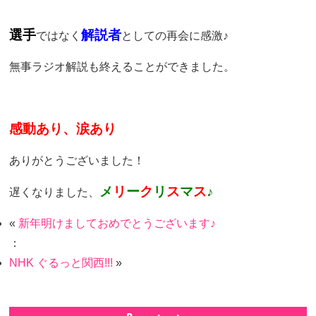
選手
解説者
ではなく
としての再会に感激♪
無事ラジオ解説も終えることができました。
感動あり、涙あり
ありがとうございました！
メ
リ
ー
ク
リ
ス
マ
ス
♪
遅くなりました、
«
新年明けましておめでとうございます♪
：
NHK ぐるっと関西!!!
»