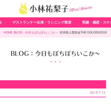
Official Website
小林祐梨子
会
ゲストランナー出演・ランニング教室
実績・感想・スケ
HOME
BLOG：今日もぼちぼちいこか～
吉本陸上競技会THE GOLDEN2019
BLOG：今日もぼちぼちいこか～
2019.7.13