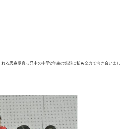
くれる思春期真っ只中の中学2年生の笑顔に私も全力で向き合いまし