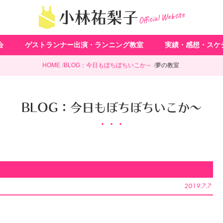
Official Website
小林祐梨子
会
ゲストランナー出演・ランニング教室
実績・感想・スケ
HOME
BLOG：今日もぼちぼちいこか～
夢の教室
BLOG：今日もぼちぼちいこか～
2019.7.7