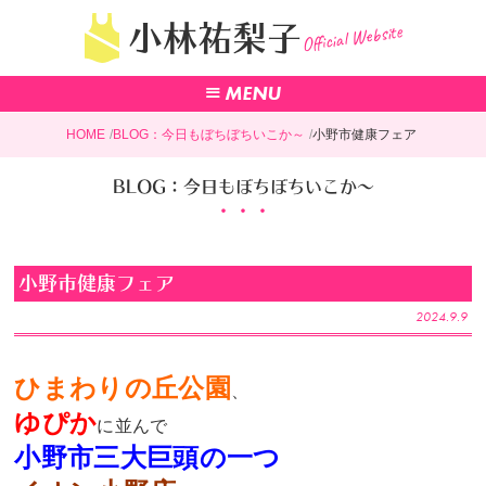
Official Website
小林祐梨子
HOME
BLOG：今日もぼちぼちいこか～
小野市健康フェア
BLOG：今日もぼちぼちいこか～
小野市健康フェア
2024.9.9
ひまわりの丘公園
、
ゆぴか
に並んで
小野市三大巨頭の一つ