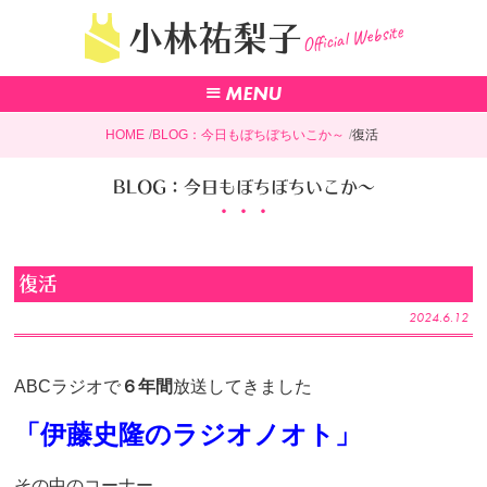
Official Website
小林祐梨子
HOME
BLOG：今日もぼちぼちいこか～
復活
BLOG：今日もぼちぼちいこか～
復活
2024.6.12
ABCラジオで
６年間
放送してきました
「伊藤史隆のラジオノオト」
その中のコーナー