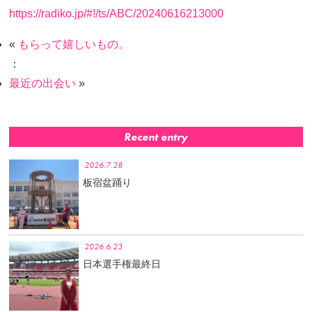
https://radiko.jp/#!/ts/ABC/20240616213000
«
もらって嬉しいもの。
：
最近の出会い
»
Recent entry
2026.7.28
板宿盆踊り
2026.6.23
日本選手権最終日