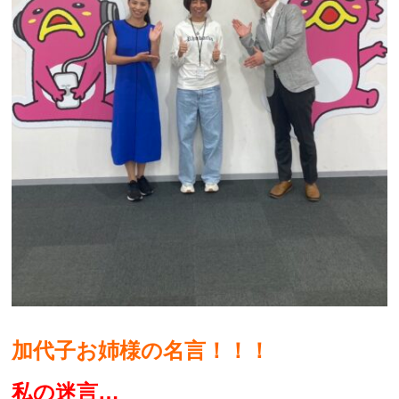
加代子お姉様の名言！！！
私の迷言…