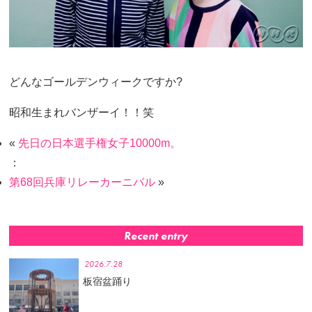
どんなゴールデンウィークですか
?
昭和生まれバンザーイ！！笑
«
先日の日本選手権女子10000m。
：
第68回兵庫リレーカーニバル
»
Recent entry
2026.7.28
板宿盆踊り