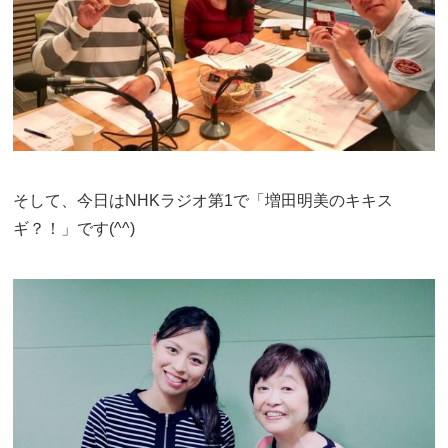
そして、今日は
NHK
ラジオ第
1
で「増田明美のキキス
ギ？！」です(
^^
)