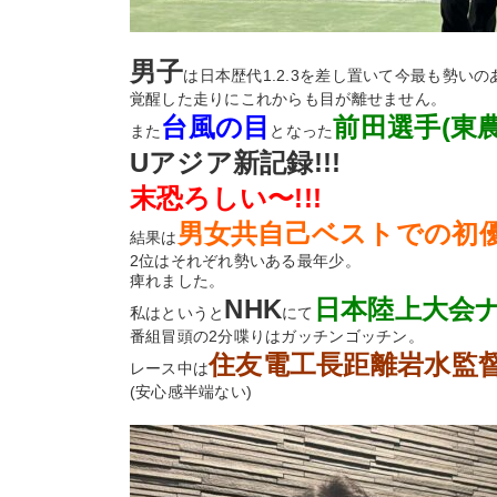
男子
は日本歴代1.2.3を差し置いて今最も勢いの
覚醒した走りにこれからも目が離せません。
台風の目
前田選手(東農
また
となった
Uアジア新記録!!!
末恐ろしい〜!!!
男女共自己ベストでの初
結果は
2位はそれぞれ勢いある最年少。
痺れました。
NHK
日本陸上大会
私はというと
にて
番組冒頭の2分喋りはガッチンゴッチン。
住友電工長距離岩水監
レース中は
(安心感半端ない)