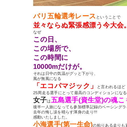
パリ五輪選考レース
ということで
並々ならぬ緊張感漂う今大会
なぜ
この日、
この場所で、
この時間に
10000mだけが。
それは日中の気温がグッと下がり、
風が無風になる
「エコパマジック」
と言われるほど
25周走る選手にとって最高のコンディションにな
女子
五島選手(資生堂)の魂
は
後半一人旅になっても参加標準記録のペーシングラ
去年の悔し涙を晴らす渾身の走り!!!
感動いたしました。
小海選手(第一生命)
の粘りある走りも