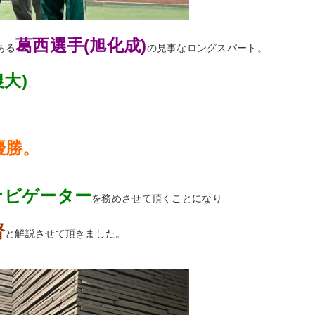
葛西選手(旭化成)
ある
の見事なロングスパート。
大)
、
優勝。
ナビゲーター
を務めさせて頂くことになり
督
と解説させて頂きました。