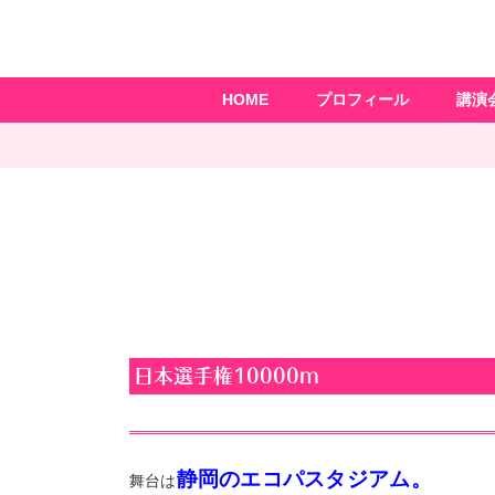
HOME
プロフィール
講演
日本選手権10000m
静岡のエコパスタジアム。
舞台は