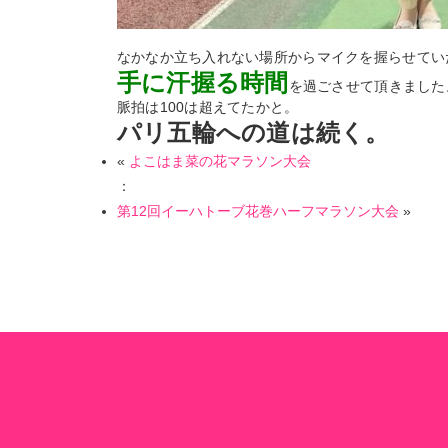
なかなか立ち入れない場所からマイクを握らせてい
手に汗握る時間
を過ごさせて頂きました
脈拍は100は超えてたかと。
パリ五輪への道は続く。
«
よこはま菜の花マラソン大会
：
第12回イーハトーブ花巻ハーフマラソン大会
»