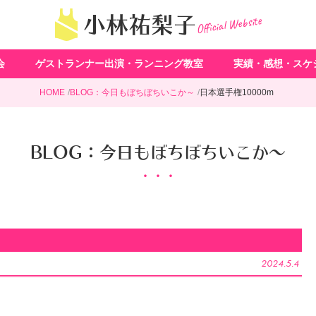
Official Website
小林祐梨子
会
ゲストランナー出演・ランニング教室
実績・感想・スケ
HOME
BLOG：今日もぼちぼちいこか～
日本選手権10000m
BLOG：今日もぼちぼちいこか～
2024.5.4