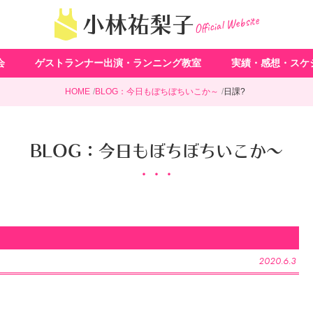
Official Website
小林祐梨子
会
ゲストランナー出演・ランニング教室
実績・感想・スケ
HOME
BLOG：今日もぼちぼちいこか～
日課?
BLOG：今日もぼちぼちいこか～
2020.6.3