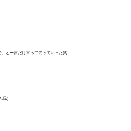
で」と一言だけ言って去っていった笑
ん風)