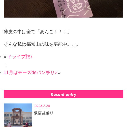
薄皮の中は全て「あんこ！！！」
そんな私は福知山の味を堪能中。。。
«
ドライブ旅♪
：
11月はチーズdeパン祭り♪
»
Recent entry
2026.7.28
板宿盆踊り