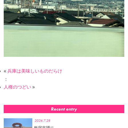
«
兵庫は美味しいものだらけ
：
人権のつどい
»
Recent entry
2026.7.28
板宿盆踊り