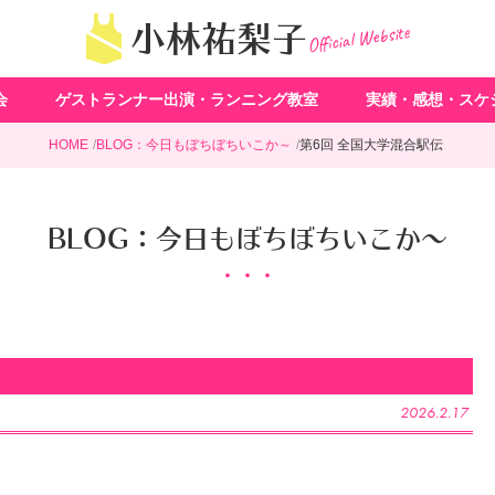
Official Website
小林祐梨子
会
ゲストランナー出演・ランニング教室
実績・感想・スケ
HOME
BLOG：今日もぼちぼちいこか～
第6回 全国大学混合駅伝
BLOG：今日もぼちぼちいこか～
2026.2.17