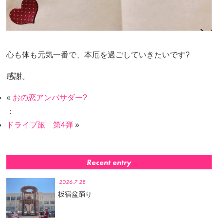
心も体も元気一番で、本厄を過ごしていきたいです?
感謝。
«
おの恋アンバサダー?
：
ドライブ旅 第4弾
»
Recent entry
2026.7.28
板宿盆踊り