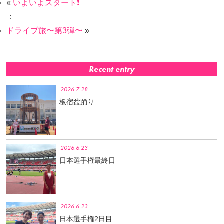
«
いよいよスタート❗️
：
ドライブ旅〜第3弾〜
»
Recent entry
2026.7.28
板宿盆踊り
2026.6.23
日本選手権最終日
2026.6.23
日本選手権2日目