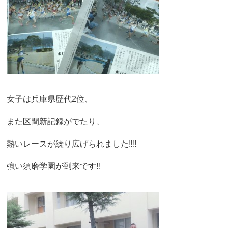
女子は兵庫県歴代2位、
また区間新記録がでたり、
熱いレースが繰り広げられました‼︎‼︎
強い須磨学園が到来です‼︎