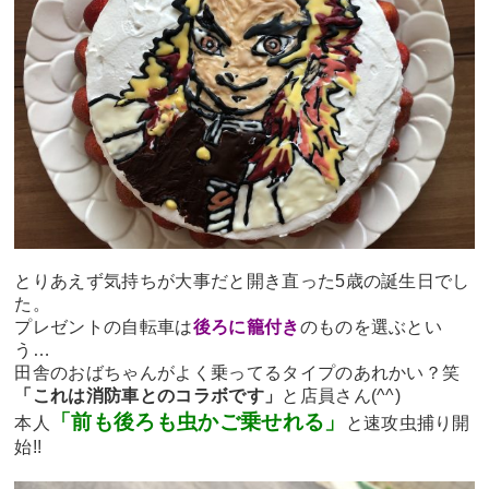
とりあえず気持ちが大事だと開き直った5歳の誕生日でし
た。
プレゼントの自転車は
後ろに籠付き
のものを選ぶとい
う…
田舎のおばちゃんがよく乗ってるタイプのあれかい？笑
「これは消防車とのコラボです」
と店員さん(^^)
「前も後ろも虫かご乗せれる」
本人
と速攻虫捕り開
始!!