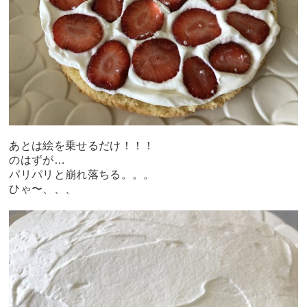
あとは絵を乗せるだけ！！！
のはずが…
パリパリと崩れ落ちる。。。
ひゃ〜、、、