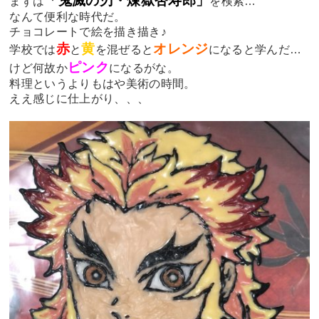
「鬼滅の刃・煉獄杏寿郎」
まずは
を検索…
なんて便利な時代だ。
チョコレートで絵を描き描き♪
赤
黄
オレンジ
学校では
と
を混ぜると
になると学んだ…
ピンク
けど何故か
になるがな。
料理というよりもはや美術の時間。
ええ感じに仕上がり、、、