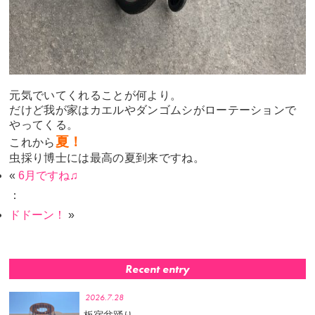
元気でいてくれることが何より。
だけど我が家はカエルやダンゴムシがローテーションで
やってくる。
夏！
これから
虫採り博士には最高の夏到来ですね。
«
6月ですね♫
：
ドドーン！
»
Recent entry
2026.7.28