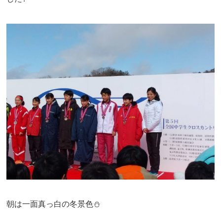
朝は一面真っ白の冬景色⛄️