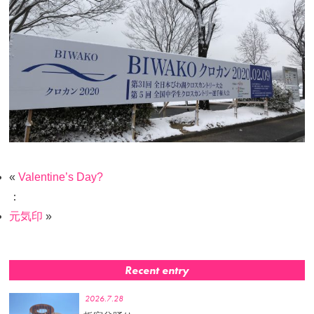
«
Valentine’s Day?
：
元気印
»
Recent entry
2026.7.28