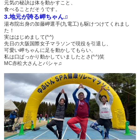
元気の秘訣は体を動かすこと、
食べることだそうです。
3.地元が誇る岬ちゃん♫
湯布院出身の加藤岬選手(九電工)も駆けつけてくれまし
た！
実ははじめまして(^^)
先日の大阪国際女子マラソンで現役を引退し、
可愛い岬ちゃんに足を動かしてもらい、
私は口ばっかり動かしていましたとさ(^^)笑
MC赤松大さんとパシャ♫