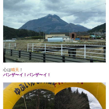
心は
晴天
！
バンザ〜イ！バンザ〜イ！