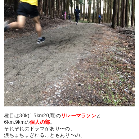
種目は30k(1.5km20周)の
リレーマラソン
と
6km.9kmの
個人の部
。
それぞれのドラマがあり〜の、
涙ちょちょぎれることもあり〜の、