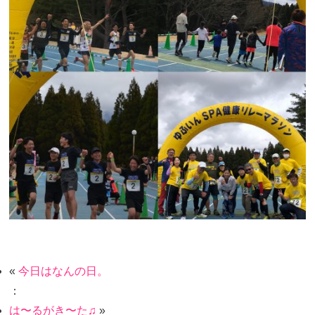
«
今日はなんの日。
：
は〜るがき〜た♫
»