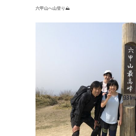
六甲山へ山登り
⛰