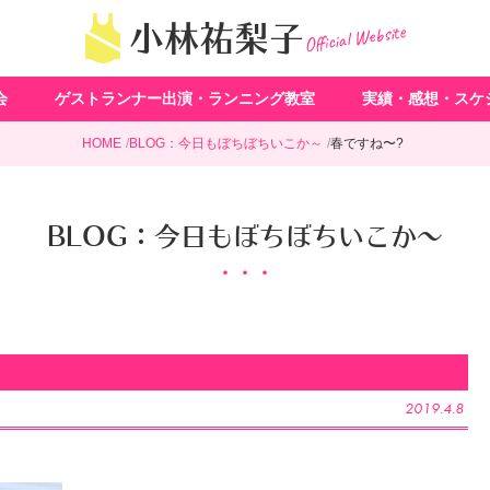
Official Website
小林祐梨子
会
ゲストランナー出演・ランニング教室
実績・感想・スケ
HOME
BLOG：今日もぼちぼちいこか～
春ですね〜?
BLOG：今日もぼちぼちいこか～
2019.4.8