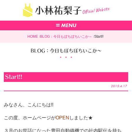
Official Website
小林祐梨子
HOME
BLOG：今日もぼちぼちいこか～
Start!!
BLOG：今日もぼちぼちいこか～
Start!!
2015.4.17
みなさん、こんにちは!!
この度、ホームページが
OPEN
しました★
３月のお世話になった豊田自動織機での社内駅伝を持ち、