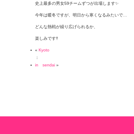
史上最多の男女59チームずつが出場します✨
今年は暖冬ですが、明日から寒くなるみたいで…
どんな熱戦が繰り広げられるか、
楽しみです‼︎
«
Kyoto
：
in sendai
»