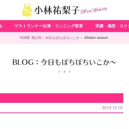
Official Website
小林祐梨子
会
ゲストランナー出演・ランニング教室
実績・感想・スケ
HOME
BLOG：今日もぼちぼちいこか～
Ekiden season
BLOG：今日もぼちぼちいこか～
2015.12.15