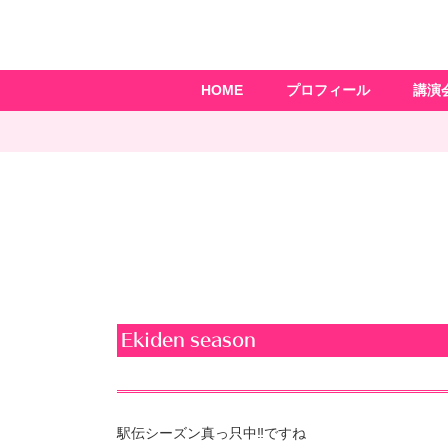
HOME
プロフィール
講演
Ekiden season
駅伝シーズン真っ只中‼︎ですね