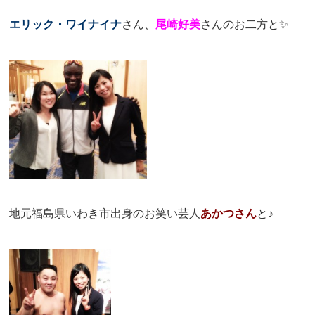
エリック・ワイナイナ
さん、
尾崎好美
さんのお二方と✨
地元福島県いわき市出身のお笑い芸人
あかつさん
と♪