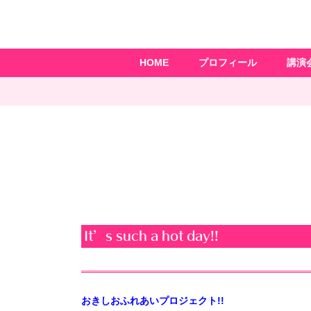
HOME
プロフィール
講演
It’s such a hot day!!
おきしおふれあいプロジェクト!!