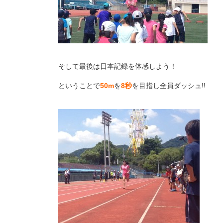
そして最後は日本記録を体感しよう！
ということで
50m
を
8秒
を目指し全員ダッシュ!!