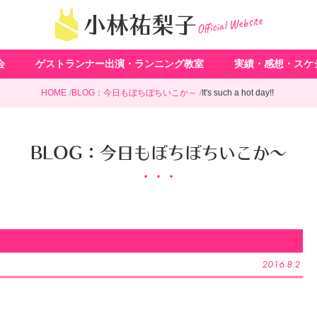
Official Website
小林祐梨子
会
ゲストランナー出演・ランニング教室
実績・感想・スケ
HOME
BLOG：今日もぼちぼちいこか～
It's such a hot day!!
BLOG：今日もぼちぼちいこか～
2016.8.2