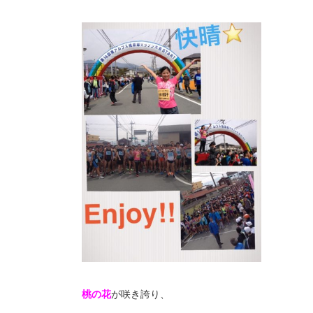
桃の花
が咲き誇り、