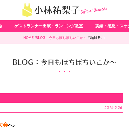
Official Website
小林祐梨子
会
ゲストランナー出演・ランニング教室
実績・感想・スケ
HOME
BLOG：今日もぼちぼちいこか～
Night Run
BLOG：今日もぼちぼちいこか～
2016.9.26
大会
へ♪