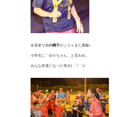
全員
オソロの帽子
がこりゃまた素敵♪
小学生に「ゆりちゃん」と言われ、
みんな友達になった気分( ´ ▽ ` )ﾉ