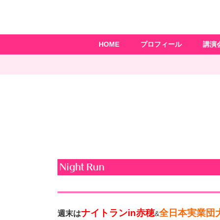
HOME
プロフィール
講演
Night Run
ナイトランin赤穂
全日本実業団
週末は
&