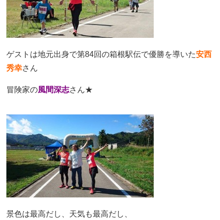
ゲストは地元出身で第84回の箱根駅伝で優勝を導いた
安西
秀幸
さん
冒険家の
風間深志
さん★
景色は最高だし、天気も最高だし、