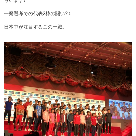
らいます?
一発選考での代表2枠の闘い?‍♀️
日本中が注目するこの一戦。