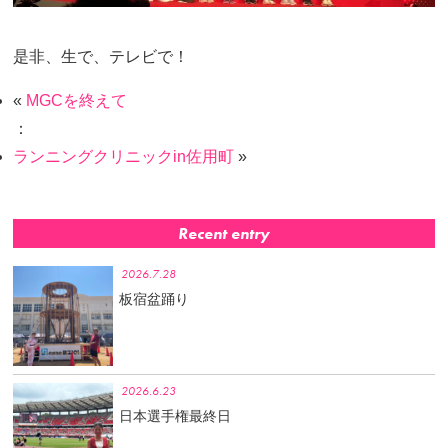
是非、生で、テレビで！
«
MGCを終えて
：
ランニングクリニックin佐用町
»
Recent entry
2026.7.28
板宿盆踊り
2026.6.23
日本選手権最終日